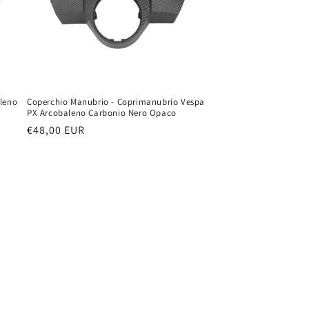
aleno
Coperchio Manubrio - Coprimanubrio Vespa
PX Arcobaleno Carbonio Nero Opaco
Prezzo
€48,00 EUR
di
listino