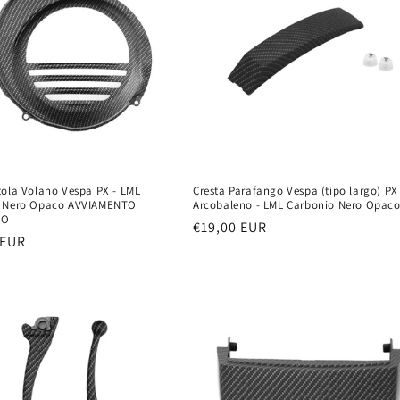
tola Volano Vespa PX - LML
Cresta Parafango Vespa (tipo largo) PX
o Nero Opaco AVVIAMENTO
Arcobaleno - LML Carbonio Nero Opac
CO
Prezzo
€19,00 EUR
 EUR
di
listino