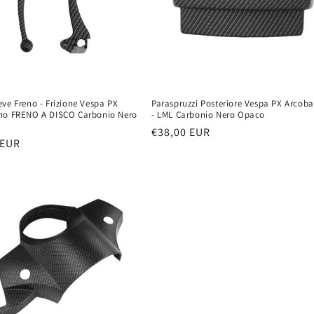
ve Freno - Frizione Vespa PX
Paraspruzzi Posteriore Vespa PX Arcob
no FRENO A DISCO Carbonio Nero
- LML Carbonio Nero Opaco
Prezzo
€38,00 EUR
 EUR
di
listino