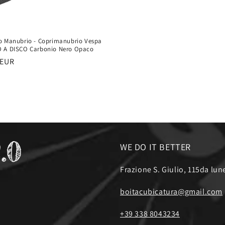
o Manubrio - Coprimanubrio Vespa
 A DISCO Carbonio Nero Opaco
 EUR
WE DO IT BETTER
Frazione S. Giulio, 115da lune
boitacubicatura@gmail.com
+39 338 8043234