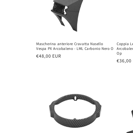
Mascherina anteriore Cravatta Nasello
Coppia Le
Vespa PX Arcobaleno - LML Carbonio Nero O
Arcobale
Op
Prezzo
€48,00 EUR
Prezzo
€36,00
di
di
listino
listino