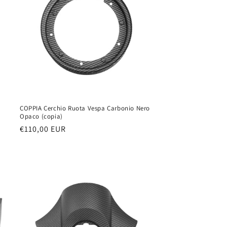
COPPIA Cerchio Ruota Vespa Carbonio Nero
o
Opaco (copia)
Prezzo
€110,00 EUR
di
listino