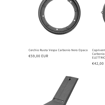
z
i
o
n
Cerchio Ruota Vespa Carbonio Nero Opaco
Copriven
Carboni
e
Prezzo
€59,00 EUR
ELETTRI
di
Prezzo
€42,00
listino
:
di
listino