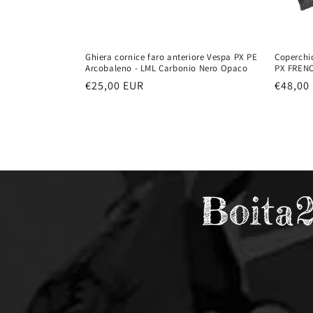
Ghiera cornice faro anteriore Vespa PX PE
Coperchi
Arcobaleno - LML Carbonio Nero Opaco
PX FRENO
Prezzo
€25,00 EUR
Prezzo
€48,00
di
di
listino
listino