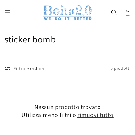
Vai
direttamente
ai contenuti
Carrell
C
sticker bomb
o
l
Filtra e ordina
0 prodotti
l
e
z
Nessun prodotto trovato
i
Utilizza meno filtri o
rimuovi tutto
o
n