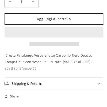
Diminuisci
Aumenta
quantità
quantità
per
per
Cresta
Cresta
Aggiungi al carrello
Parafango
Parafango
Vespa
Vespa
(tipo
(tipo
stretto)
stretto)
PX
PX
I°serie
I°serie
Carbonio
Carbonio
Cresta Parafango Vespa effetto Carbonio Nero Opaco.
Nero
Nero
Compatibile con Vespa PX - PE tutti (dal 1977 al 1983) -
Opaco
Opaco
adattabile Vespa 50
Shipping & Returns
Share