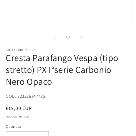
Apri
Ap
contenuti
co
multimediali
mu
su
1
/
3
1
2
in
in
BOITACUBICATURA
finestra
fi
Cresta Parafango Vespa (tipo
modale
m
stretto) PX I°serie Carbonio
Nero Opaco
COD: 323226747735
Prezzo
€19,00 EUR
di
Imposte incluse.
listino
Quantità