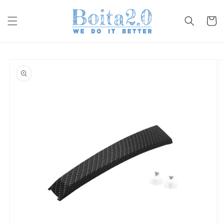
Vai
direttamente
ai contenuti
Carrell
Passa alle
informazioni
sul prodotto