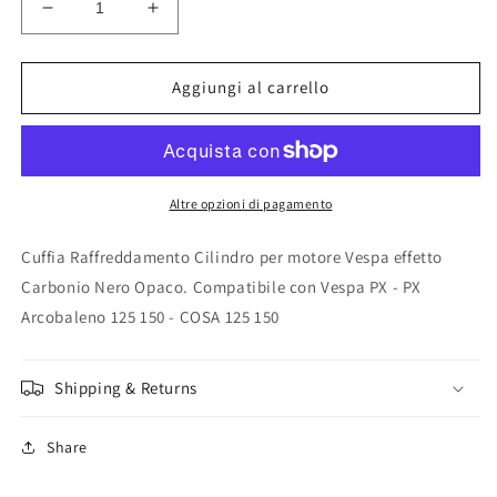
Diminuisci
Aumenta
quantità
quantità
per
per
Cuffia
Cuffia
Aggiungi al carrello
Cilindro
Cilindro
Motore
Motore
Vespa
Vespa
PX
PX
125
125
Altre opzioni di pagamento
150
150
-
-
Cuffia Raffreddamento Cilindro per motore Vespa effetto
COSA
COSA
Carbonio Nero Opaco. Compatibile con Vespa PX - PX
125
125
Arcobaleno 125 150 - COSA 125 150
150
150
Carbonio
Carbonio
Nero
Nero
Shipping & Returns
Opaco
Opaco
Share