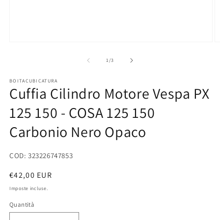
Apri
Ap
contenuti
co
multimediali
mu
su
1
/
3
1
2
in
in
BOITACUBICATURA
finestra
fi
Cuffia Cilindro Motore Vespa PX
modale
m
125 150 - COSA 125 150
Carbonio Nero Opaco
COD: 323226747853
Prezzo
€42,00 EUR
di
Imposte incluse.
listino
Quantità