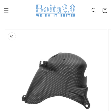
Vai
direttamente
ai contenuti
Carrell
Passa alle
informazioni
sul prodotto