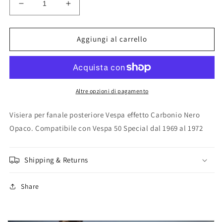
Diminuisci
Aumenta
quantità
quantità
per
per
Visiera
Visiera
Aggiungi al carrello
per
per
fanale
fanale
posteriore
posteriore
Vespa
Vespa
50
50
Altre opzioni di pagamento
Special
Special
Carbonio
Carbonio
Visiera per fanale posteriore Vespa effetto Carbonio Nero
Nero
Nero
Opaco. Compatibile con Vespa 50 Special dal 1969 al 1972
Opaco
Opaco
Shipping & Returns
Share