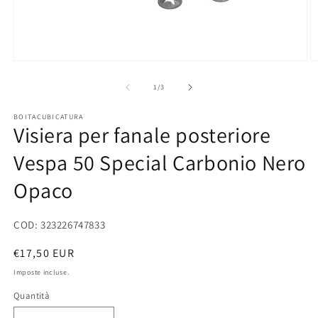
Apri
Ap
contenuti
co
multimediali
mu
su
1
/
3
1
2
in
in
BOITACUBICATURA
finestra
fi
Visiera per fanale posteriore
modale
m
Vespa 50 Special Carbonio Nero
Opaco
COD: 323226747833
Prezzo
€17,50 EUR
di
Imposte incluse.
listino
Quantità